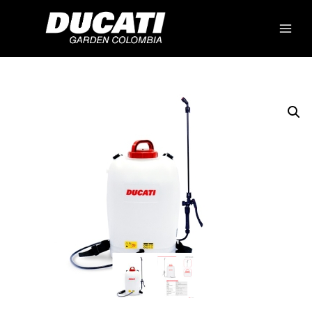
Inicio
/
Shop
/
Fumigadoras
/
Fumigadora DSP1800AS