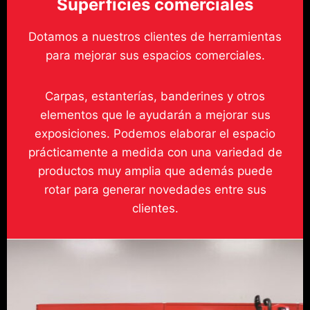
Superficies comerciales
Dotamos a nuestros clientes de herramientas
para mejorar sus espacios comerciales.
Carpas, estanterías, banderines y otros
elementos que le ayudarán a mejorar sus
exposiciones. Podemos elaborar el espacio
prácticamente a medida con una variedad de
productos muy amplia que además puede
rotar para generar novedades entre sus
clientes.